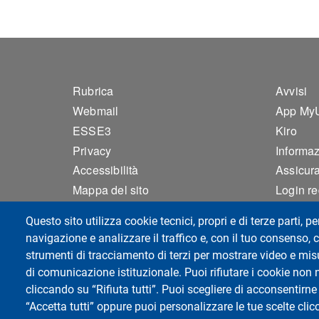
Footer 1
Foo
Rubrica
Avvisi
Webmail
App My
ESSE3
Kiro
Privacy
Informazi
Accessibilità
Assicura
Mappa del sito
Login r
Cookie settings
Questo sito utilizza cookie tecnici, propri e di terze parti, pe
navigazione e analizzare il traffico e, con il tuo consenso, c
strumenti di tracciamento di terzi per mostrare video e misur
Dipartimento di Sanità Pubblica, Medic
di comunicazione istituzionale. Puoi rifiutare i cookie non 
Forense
cliccando su “Rifiuta tutti”. Puoi scegliere di acconsentirne 
Università degli Studi di Pavia
“Accetta tutti” oppure puoi personalizzare le tue scelte cl