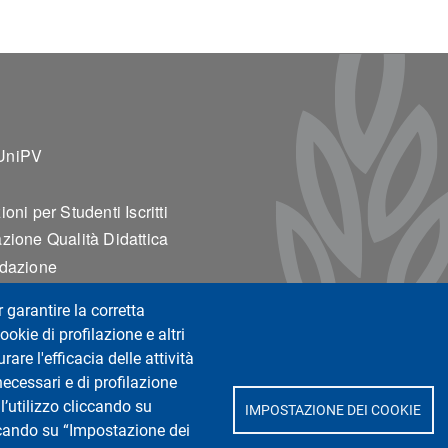
ter 2
UniPV
oni per Studenti Iscritti
zione Qualità Didattica
edazione
r garantire la corretta
ookie di profilazione e altri
are l'efficacia delle attività
ina Sperimentale e
necessari e di profilazione
l’utilizzo cliccando su
IMPOSTAZIONE DEI COOKIE
iccando su “Impostazione dei