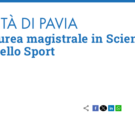
Salta al contenuto principale
aurea magistrale in Scie
ello Sport
le