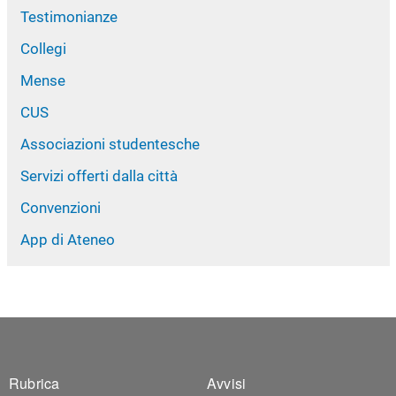
Testimonianze
Collegi
Mense
CUS
Associazioni studentesche
Servizi offerti dalla città
Convenzioni
App di Ateneo
Footer 1
Footer 2
Rubrica
Avvisi