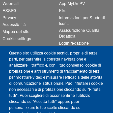
Webmail
App MyUniPV
ESSE3
Kiro
Privacy
Informazioni per Studenti
Iscritti
Accessibilità
Assicurazione Qualità
Mappa del sito
Didattica
Cookie settings
Login redazione
Questo sito utilizza cookie tecnici, propri e di terze
parti, per garantire la corretta navigazione e
Social del corso di laurea
analizzare il traffico e, con il tuo consenso, cookie di
profilazione e altri strumenti di tracciamento di terzi
per mostrare video e misurare l'efficacia delle attività
di comunicazione istituzionale. Puoi rifiutare i cookie
non necessari e di profilazione cliccando su “Rifiuta
tutti”. Puoi scegliere di acconsentirne l’utilizzo
cliccando su “Accetta tutti” oppure puoi
personalizzare le tue scelte cliccando su
Social di Ateneo